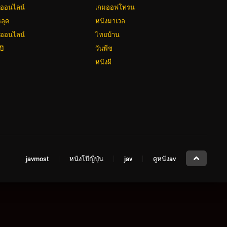
่ย์ออนไลน์
เกมออฟโทรน
ลุด
หนังมาเวล
งออนไลน์
ไทยบ้าน
ป๊
วันพีช
หนังผี
javmost
หนังโป๊ญี่ปุ่น
jav
ดูหนังav