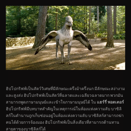
ฮิปโปกริฟฟ์เป็นสัตว์วิเศษที่มีลักษณะครึ่งม้าครึ่งนก มีลักษณะสง่างาม
และสูงส่ง ฮิปโปกริฟฟ์เป็นสัตว์ที่ฉลาดและเฉลียวฉลาดมาก พวกมัน
สามารถพูดภาษามนุษย์และเข้าใจภาษามนุษย์ได้ ใน
แฮร์รี่ พอตเตอร์
ฮิปโปกริฟฟ์มีบทบาทสำคัญในเหตุการณ์ในห้องแห่งความลับ บาซิลิ
สก์ในตำนานถูกเก็บซ่อนอยู่ในห้องแห่งความลับ บาซิลิสก์สามารถฆ่า
คนได้ด้วยการจ้องมอง ฮิปโปกริฟฟ์เป็นสิ่งเดียวที่สามารถต้านทาน
สายตาของบาซิลิสก์ได้