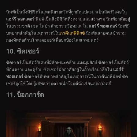
นิมฟ์เป็นสิ่งมีชีวิตในเทพนิยายกรีกที่ถูกดัดแปลงมาเป็นสัตว์วิเศษใน
แฮร์รี่ พอตเตอร์
นิมฟ์เป็นสิ่งมีชีวิตที่งดงามและสง่างาม นิมฟ์อาศัยอยู่
ในธรรมชาติ เช่น ในป่า ลำธาร หรือทะเล ใน
แฮร์รี่ พอตเตอร์
นิมฟ์มี
บทบาทสำคัญในเหตุการณ์ใน
ภาคีนกฟีนิกซ์
นิมฟ์หลายคนเข้าร่วม
กองทัพต่อต้านโวลเดอมอร์เพื่อปกป้องโลกเวทมนตร์
10. ซิคเซอร์
ซิคเซอร์เป็นสัตว์วิเศษที่มีลักษณะคล้ายแมงมุมยักษ์ ซิคเซอร์เป็นสัตว์
ที่อันตรายและดุร้าย ซิคเซอร์มักอาศัยอยู่ในถ้ำหรือป่าลึกใน
แฮร์รี่
พอตเตอร์
ซิคเซอร์มีบทบาทสำคัญในเหตุการณ์ในภาคีนกฟีนิกซ์ ซิค
เซอร์ถูกใช้โดยผู้เสพความตายเพื่อโจมตีนักเรียนฮอกวอตส์
11. บ็อกการ์ต