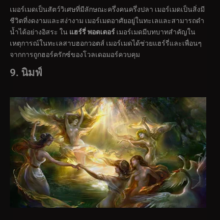
เมอร์เมดเป็นสัตว์วิเศษที่มีลักษณะครึ่งคนครึ่งปลา เมอร์เมดเป็นสิ่งมี
ชีวิตที่งดงามและสง่างาม เมอร์เมดอาศัยอยู่ในทะเลและสามารถดำ
น้ำได้อย่างอิสระ ใน
แฮร์รี่ พอตเตอร์
เมอร์เมดมีบทบาทสำคัญใน
เหตุการณ์ในทะเลสาบฮอกวอตส์ เมอร์เมดได้ช่วยแฮร์รี่และเพื่อนๆ
จากการถูกฮอร์ครักซ์ของโวลเดอมอร์ควบคุม
9. นิมฟ์