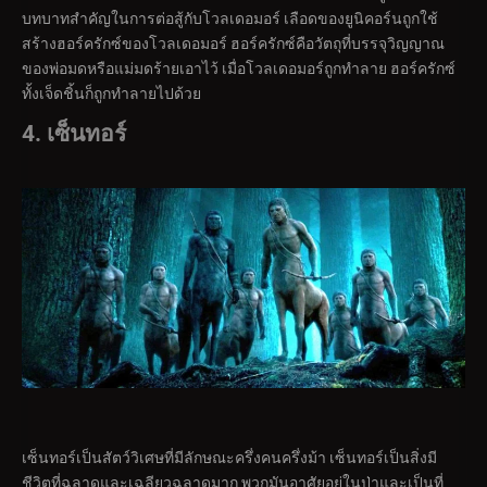
บทบาทสำคัญในการต่อสู้กับโวลเดอมอร์ เลือดของยูนิคอร์นถูกใช้
สร้างฮอร์ครักซ์ของโวลเดอมอร์ ฮอร์ครักซ์คือวัตถุที่บรรจุวิญญาณ
ของพ่อมดหรือแม่มดร้ายเอาไว้ เมื่อโวลเดอมอร์ถูกทำลาย ฮอร์ครักซ์
ทั้งเจ็ดชิ้นก็ถูกทำลายไปด้วย
4. เซ็นทอร์
เซ็นทอร์เป็นสัตว์วิเศษที่มีลักษณะครึ่งคนครึ่งม้า เซ็นทอร์เป็นสิ่งมี
ชีวิตที่ฉลาดและเฉลียวฉลาดมาก พวกมันอาศัยอยู่ในป่าและเป็นที่