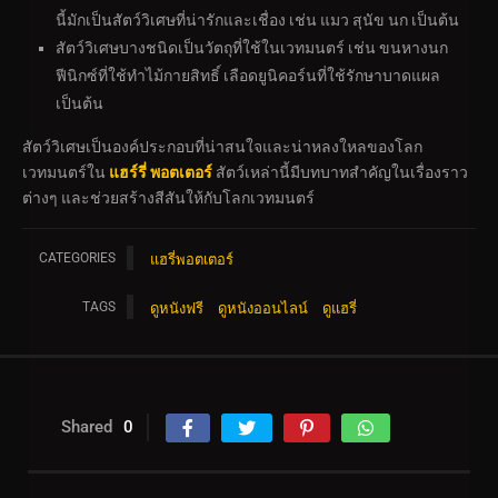
นี้มักเป็นสัตว์วิเศษที่น่ารักและเชื่อง เช่น แมว สุนัข นก เป็นต้น
สัตว์วิเศษบางชนิดเป็นวัตถุที่ใช้ในเวทมนตร์ เช่น ขนหางนก
ฟีนิกซ์ที่ใช้ทำไม้กายสิทธิ์ เลือดยูนิคอร์นที่ใช้รักษาบาดแผล
เป็นต้น
สัตว์วิเศษเป็นองค์ประกอบที่น่าสนใจและน่าหลงใหลของโลก
เวทมนตร์ใน
แฮร์รี่ พอตเตอร์
สัตว์เหล่านี้มีบทบาทสำคัญในเรื่องราว
ต่างๆ และช่วยสร้างสีสันให้กับโลกเวทมนตร์
CATEGORIES
แฮรี่พอตเตอร์
TAGS
ดูหนังฟรี
ดูหนังออนไลน์
ดูแฮรี่
Shared
0