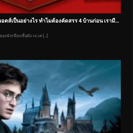
นิสัยของแต่ละบ้านในฮอกวอตส์เป็นอย่างไร ทำไมต้องคัดสรร 4 บ้านก่อน เรามีคำตอบ
งนักเขียนชื่อดัง เจ.เค […]