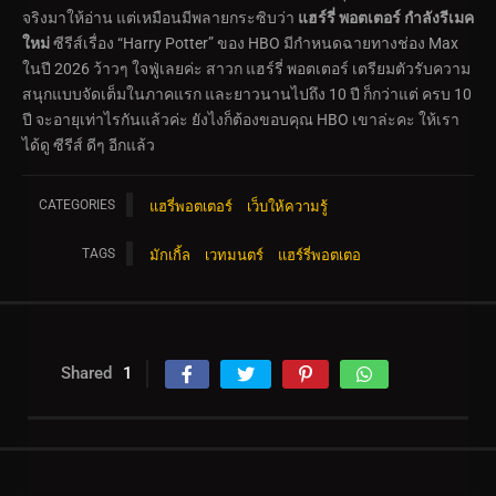
จริงมาให้อ่าน แต่เหมือนมีพลายกระซิบว่า
แฮร์รี่ พอตเตอร์ กำลังรีเมค
ใหม่
ซีรีส์เรื่อง “Harry Potter” ของ HBO มีกำหนดฉายทางช่อง Max
ในปี 2026 ว้าวๆ ใจฟู่เลยค่ะ สาวก แฮร์รี่ พอตเตอร์ เตรียมตัวรับความ
สนุกแบบจัดเต็มในภาคแรก และยาวนานไปถึง 10 ปี ก็กว่าแต่ ครบ 10
ปี จะอายุเท่าไรกันแล้วค่ะ ยังไงก็ต้องขอบคุณ HBO เขาล่ะคะ ให้เรา
ได้ดู ซีรีส์ ดีๆ อีกแล้ว
CATEGORIES
แฮรี่พอตเตอร์
เว็บให้ความรู้
TAGS
มักเกิ้ล
เวทมนตร์
แฮร์รี่พอตเตอ
Shared
1