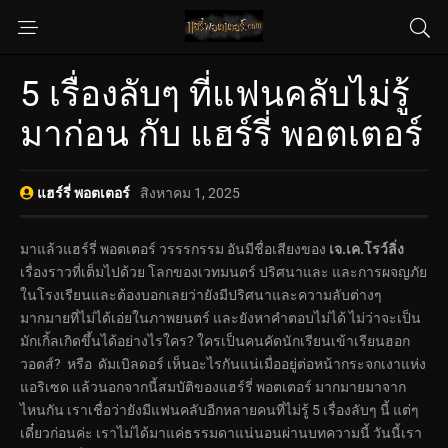
5 เรื่องลับๆ ที่แฟนคลับไม่รู้
มาก่อน กับ แฮร์รี่ พอตเตอร์
แฮร์รี่ พอตเตอร์
สิงหาคม 1, 2025
มาแล้วแฮร์รี่ พอตเตอร์ วรรรกรรม อันมีชื่อเสียงของ
เจ.เค.โรว์ลิ่ง
เรื่องราวที่เต็มไปด้วย โลกของเวทมนตร์ ปริศนาและ และการผจญภัย
ในโรงเรียนและต้องบอกเลยว่ายังมีปริศนาและความลับต่างๆ
มากมายที่ไม่ได้เอ่ยในภาพยนตร์ และยังหาคำตอบไม่ได้ ไม่ว่าจะเป็น
มักเกิ้ลเกิดขึ้นได้อย่างไรใคร? ใครเป็นคนคัดนักเรียนเข้าเรียนฮอก
วอตส์? หรือ ดัมเบิลดอร์ เห็นอะไรกันแน่เมื่ออยู่ต่อหน้ากระจกเงาแห่ง
แอริเซด แล้วนอกจากนี้สมบัติของแฮร์รี่ พอตเตอร์ มากมายมาจาก
ไหนกัน เราเชื่อว่ายังมีแฟนคลับอีกหลายคนที่ไม่รู้ 5 เรื่องลับๆ นี้ แต่ๆ
เดี๋ยวก่อนค่ะ เราไม่ได้มาแค่ธรรมดาแน่นอนผ่านบทความนี้ วันนี้เรา