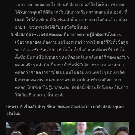
จนกว่าเขาจะจะออกไปเรียนที่ ที่ฮอกวอตส์ จึงได้เห็นว่าพวกเขา
ได้รับการดูแลได้ดีที่มาก มันเป็นการเรียนจากพ่อแม่นั่นเองค่ะ ที่
เจ.เค.โรว์ลิ่ง
เขียน ทีนี้แฟนคลับก็น่าจะหายคาใจกันแล้วว่าต้อง
อายุ 11 ขวบหรอถึงได้เรียนหนังสือนั่นเอง
ชื่ออัลบัส เซเวอรัส พอตเตอร์ มาจากความรู้สึกผิดจริงไหม
เรา
เชื่อว่าหลายคนต้องถามแฮรี่พอตเตอร์ ว่าทำไมแฮร์รี่ถึงตั้งชื่อลูก
ของตัวเองซับซ้อนไปมา ทำไมไม่ตั้งชื่อด้วยคนที่แฮร์รี่รัก ทำไม
ตั้งชื่อเป็นคนที่ไม่ชอบเขา คนที่คอยกลั่นแกล้งแฮร์รี่ พอตเตอร์มา
ตลอดจริงๆ แล้วมันเป็นการตั้งชื่อที่รู้สึกผิด เพราะเขาสงสัยมา
ตลอดว่าศาสตราจารย์สเนปนั้นไม่ชอบเขาแต่จริงๆ แต่เขาคิด
ผิดมาตลอด เพราะ ศาสตราจารย์สเนปกลับช่วยเหลือเขามา
ตลอด โดยที่เขาไม่รู้มาก่อนเลย ตั้งชื่อนี้เพื่อระลึกถึงและเป็นการ
ให้เกียรติแก่สเนป นั่นเองค่ะ
บทสรุป 5 เรื่องลับลับๆ ที่หลายคนจะต้องร้องว้าว ยกกำลังสองๆเลย
จริงไหม