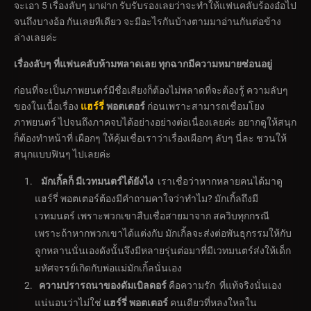
จะเอา 5 เรื่องลับๆ มาฝาก รับรับรองเลยว่าจะทำให้แฟนคลับร้องอ๋อไป
จนถึงบางอ้อ กันเลยทีเดียว จะมีอะไรกันบ้างตามมาอ่านกันต่อข้าง
ล่างเลยค่ะ
เรื่องลับๆ ที่แฟนคลับห้ามพลาดเลย ทุกฉากมีความหมายซ่อนอยู่
ก่อนที่จะเป็นภาพยนตร์มีชื่อเสียงก็ต้องไม่พลาดที่จะต้องรู้ ความลับๆ
ของในเนื้อเรื่อง
แฮร์รี่
พอตเตอร์
ก่อนเพราะสามารถเชื่อมโยง
ภาพยนตร์ ไปจนถึงภาคจบได้อย่างอย่างต่อเนื่องเลยค่ะ อยากดูให้สนุก
ก็ต้องทำหน้าที่ เผือกๆ ให้คุ้มเชื่อเราว่าเรื่องเผือกๆ ลับๆ นี่ละ ชวนให้
สนุกแบบฟินๆ ไปเลยค่ะ
มักเกิ้ลก็ มีเวทมนตร์ได้ยังไง
เราเชื่อว่าหากหลายคนได้มาดู
แฮร์รี่ พอตเตอร์ต้องมีคำถามคาใจว่าทำไม? มักเกิ้ลถึงมี
เวทมนตร์ เพราะพวกเขาสืบเชื่อสายมาจาก สควิบทุกกรณี
เพราะถ้าหากพวกเขาได้แต่งกับ มักเกิ้ลจะส่งต่อพันธุกรรมให้กับ
ลูกหลานนั่นเองดังนั้นจึงมีหลายรุ่นต่อมาที่มีเวทมนตร์ส่งให้เด็ก
มหัศจรรย์เกิดกับพ่อแม่มักเกิ้ลนั่นเอง
ความปรารถนาของดัมเบิลดอร์
คือความรัก ที่แท้จริงนั่นเอง
แน่นอนว่าไม่ใช่
แฮร์รี่ พอตเตอร์
คนเดียวที่หลงใหลใน