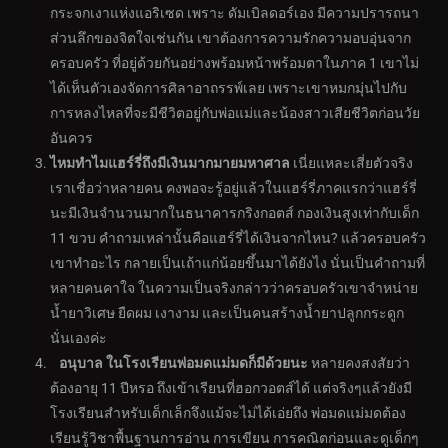
กระจกเงาแห่งแอริเซด เพราะ ดัมเบิลดอร์เอง มีความปรารถนา
ส่วนลึกของจิตใจเช่นกัน เขาต้องการความรักความอบอุ่นจาก
ครอบครัว ที่อยู่ด้วยกันอย่างพร้อมหน้าพร้อมตาในภาค 1 เขาไม่
ได้เห็นตัวเองจัดการศิลาอาถรรพ์เลย เพราะเขาหมกมุ่นไปกับ
การหลงไหลที่จะมีชีวิตอยู่กับพ่อแม่และน้องสาวเสียชีวิตก่อนวัย
อันควร
ไหมทำไมแฮร์รี่ถึงมีเงินมากมายมหาศาล
เนี่ยแหละเสี่ยตัวจริง
เราเชื่อว่าหลายคน คงพอจะรู้อยู่แล้วในแฮร์รี่ภาคแรกว่าแฮร์รี่
นะมีเงินจำนวนมากในธนาคารกริงกอตส์ กองเงินสูงเท่ากับเด็ก
11 ขวบ คำถามเหล่านั้นคือแฮร์รี่ได้เงินจากไหน? แล้วครอบครัว
เขาทำอะไร กลายเป็นเถ้าแก่น้อยขึ้นมาได้ยังไง นั่นเป็นคำถามที่
หลายคนคาใจ ในความเป็นจริงกล่าวว่าครอบครัวเขาจำหน่าย
น้ำยาวิเศษ ยืดผม เงางาม และเป็นคนสร้างน้ำยาปลูกกระดูก
นั่นเองค่ะ
อนุบาล ในโรงเรียนพ่อมดแม่มดก็มีด้วยนะ
หลายคงสงสัยว่า
ต้องอายุ 11 ปีหรอ ถึงเข้าเรียนที่ฮอกวอตส์ได้ แต่จริงๆแล้วยังมี
โรงเรียนสำหรับเด็กเล็กจึงแม้จะไม่ได้เอ่ยถึง พ่อมดแม่มดต้อง
เรียนรู้วิชาพื้นฐานการอ่าน การเขียน การคณิตก่อนและดูเด็กๆ