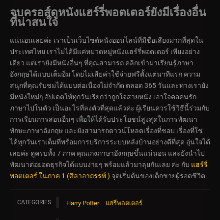
จบครอส์ดูหนังแฮร์รี่พอตเตอร์ยังมีเรื่องอื่น
ที่น่าสนใจ
แน่นอนเลยค่ะ เราเป็นเว็บไซต์หนังออนไลน์ที่มีชื่อเสียงมากที่สุดใน
ประเทศไทย เราไม่ได้มีแค่หมวดหมู่หนังแฮร์รี่พอตเตอร์ เพียงอย่าง
เดียว แต่เรายังมีหนังอื่นๆ ที่คุณสามารถ คลิกเข้ามาเรียนรู้ภาษา
อังกฤษได้แบบเต็มอิ่ม โดยไม่เสียค่าใช้จ่ายฟรีตั้งแต่นาทีแรก ความ
สนุกที่คุณรับชมได้แบบต่อเนื่องไม่จำกัด ตลอด 365 วันและทางเรายัง
มีหนังใหม่ๆ อัปเดตให้ทุกวันเรียกว่าถูกใจสายหนัง เอาใจคอคนรัก
ภาษาไปในตัว เป็นอะไรที่ลงตัวที่สุดแล้วค่ะ ผู้เรียนควรใช้วิธีนี้ร่วมกับ
การเรียนการสอนอื่นๆ เพื่อให้ได้รับประโยชน์สูงสุดในการพัฒนา
ทักษะภาษาอังกฤษ และยังสามารถดาวน์โหลดเรื่องที่ชอบ เรื่องที่ใช่
ได้ทุกวันเราเต็มที่พร้อมการบริการระบบหลังบ้านอย่างดีที่สุด อุ่นใจได้
เลยค่ะ ดูครบทั้ง 7 ภาค คุณเก่งภาษาอังกฤษขึ้นแน่นอน และยังนำไป
พัฒนาต่อยอดธุรกิจได้แบบง่ายๆ พร้อมแล้วมาลุยกันเลย ค่ะ กับ
แฮร์รี่
พอตเตอร์ ในภาค 1 (ศิลาอาถรรพ์ )
จุดเริ่มต้นของเด็กชายผู้รอดชีวิต
CATEGORIES
Harry Potter
แฮรี่พอตเตอร์