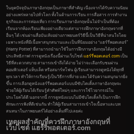
ในยุคปัจจุบันภาษาอังกฤษเป็นภาษาที่สำคัญ เนื่องจากได้รับความนิยม
อย่างแพร่หลายไปทั่วโลก ทั้งในด้านการเรียน การสื่อสาร การทำงาน
ธุรกิจและการท่องเที่ยว การเรียนภาษาอังกฤษนั้นไม่จำเป็นที่ต้อง
เรียนจากห้องเรียนเพียงอย่างเดียวแต่สามารถฝึกภาษาอังกฤษจากที่
อื่นๆ ได้ เช่นผ่านสื่อบันเทิงอย่างภาพยนตร์วิธีนี้เป็นวิธีที่น่าสนใจโดย
เฉพาะหนังที่มีเนื้อหาสนุกสนานและเป็นที่นิยมอย่าง “แฮร์รี่พอตเตอร์”
(Harry Potter) ที่สามารถนำมาใช้ในการฝึกภาษาอังกฤษได้อย่างมี
ประสิทธิภาพ! การดูหนังเรื่องนี้ผ่านเว็บไซต์
แฮร์รี่พอตเตอร์.com
เป็น
วิธีที่สะดวกสบาย สามารถเข้าถึงได้ง่าย ไม่ว่าจะเลือกรับชมผ่าน
คอมพิวเตอร์ แท็บเล็ต หรือสมาร์ทโฟน ผู้เรียนสามารถดูหนังได้ทุกที่
ทุกเวลา ทำให้การเรียนรู้เป็นวิธีการที่ง่าย และได้รับความสนุกมากยิ่ง
ขึ้น การเลือกดูหนังแฮร์รี่พอตเตอร์แบบมีซับไตเติ้ลภาษาอังกฤษจะ
ช่วยให้ผู้เรียนได้เรียนรู้คำศัพท์ใหม่ๆ และการใช้ไวยากรณ์ใน
ประโยคได้ดี นอกจากนี้ การดูหนังแบบไม่มีซับไตเติ้ลก็เป็นการฝึก
ทักษะการฟังที่ดีเช่นกัน ทำให้ผู้เรียนสามารถเข้าใจเนื้อหาและบท
สนทนาในภาพยนตร์ได้อย่างเต็มที่ไปเลยค่ะ
เหตุผลสำคัญที่ควรฝึกภาษาอังกฤษที่
เว็บไซต์ แฮร์รี่พอตเตอร์.
com