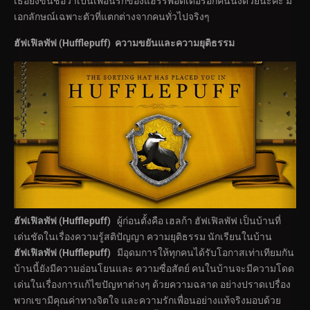
เธอยังขึ้นชื่อว่าเป็นเพื่อนรักของแฮร์รี่พอตเตอร์อีกคนนึงด้วยนะคะ มี
เอกลักษณ์เฉพาะตัวที่แตกต่างจากคนทั่วไปจริงๆ
ฮัฟเฟิลพัฟ (
Hufflepuff)
ความขยันและความยุติธรรม
ฮัฟเฟิลพัฟ (
Hufflepuff)
ผู้ก่อนตั้งคือ เฮลก้า ฮัฟเฟิลพัฟ เป็นบ้านที่
เด่นชัดในเรื่องความรู้สติปัญญา ความยุติธรรม นักเรียนในบ้าน
ฮัฟเฟิลพัฟ (
Hufflepuff)
มีอุดมการให้ทุกคนได้รับโอกาสเท่าเทียมกัน
บ้านนี้ยังมีความอ่อนโยนและ ความซื่อสัตย์ คนในบ้านจะมีความโดด
เด่นในเรื่องการแก้ไขปัญหาต่างๆ ด้วยความฉลาด อย่างปราดเปรื่อง
พวกเขามีคุณค่าทางจิตใจ และความรักเพื่อนอย่างแท้จริงมอบด้วย