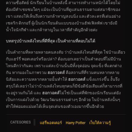
ความซื่อสัตย์ นักเรียนในบ้านหลังนี้ สามารถทำงานหนักได้โดยไม่
ต้องมีคำเชยชมใดๆ แม้จะเป็นบ้านที่ดูแสนธรรมดาแต่สมาชิกของ
เขา แสดงให้เห็นถึงความกล้าหาญสงบนิ่ง และตัวละครที่เด่นอย่าง
เซดริก ดิกกอรี่ ผู้เป็นนักเรียนต้นแบบของบ้านฮัฟเฟิลพัฟ เขายังมี
น้ำใจนักกีฬา และกล้าหาญในเวลาที่สำคัญอีกด้วยค่ะ
บทสรุปบ้านหลังไหนที่ดีที่สุด เป็นคำถามที่ตอบไม่ได้
เป็นคำถามที่หลายหลายคนสงสัย ว่าบ้านหลังไหนดีที่สุด ใช่บ้านเดียว
กับแฮร์รี่ พอตเตอร์หรือเปล่า? ต้องบอกเลยว่าเป็นคำตอบที่ไม่มีบ้าน
ไหนดีกว่ากันคะ เพราะแต่ละบ้านนั้นมีทั้งจุดอ่อน จุดแข็ง ที่แตกต่าง
กัน หากมองในภาพรวม
ฮอกวอตส์
คือสถานที่ที่รวมคนหลากหลาย
นิสัยและความหลากหลายนั้นทำให้
ฮอกวอตส์
แข็งแกร่งขึ้น งั้นจึง
สรุปได้เลยว่าไม่ว่าบ้านหลังไหนทุกคนก็มีข้อดีข้อเสียแต่ก็สามารถที่
จะอยู่รวมกันได้ และ
ฮอกวอตส์
ไม่ใช่เป็นแค่ที่พักของนักเรียนแต่ยัง
เป็นการแฝงไปด้วย วัฒนวัฒนธรรมต่างๆ อีกด้วย ในบ้านหลังนั้นๆ
ทำให้พ่อมดแม่มดได้เห็นจุดเด่นของตัวเองมากขึ้นอีกด้วย
CATEGORIES
แฮรี่พอตเตอร์
Harry Potter
เว็บให้ความรู้