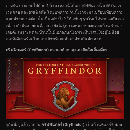
ต่างกัน ประกอบไปด้วย 4 บ้าน เหล่านี้ได้แก่ กริฟฟินดอร์, สลิธีริน, เร
เวนคลอ และฮัฟเฟิลพัฟ โดยบทความวันนี้เราจะมาเปรียบเทียบความ
แตกต่างของแต่ละนั้นเป็นอย่างไร? ให้แฟนๆ รุ่นใหม่ได้หายสงสัย เรา
เชื่อว่ายังมีหลายคนที่อาจจะยังไม่รู้ความหมายของแต่ละบ้าน รับรอง
เลยค่ะ เพราะแต่ละบ้านนั้นมีเอกลักษณ์เฉพาะที่น่าสนใจอยู่ไม่น้อย
เลยทีเดียวพร้อมไหมเอ่ย ถ้าพร้อมแล้วมาอ่านกันต่อเลยค่ะ
กริฟฟินดอร์ (
Gryffindor)
ความกล้าหาญและจิตใจเด็ดเดี่ยว
รู้กันดีอยู่แล้วว่าบ้าน
กริฟฟินดอร์ (
Gryffindor)
เป็นบ้านที่แฮร์รี่ พอต