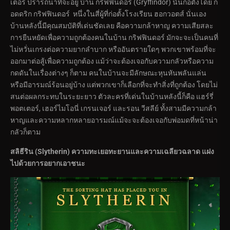
เตอร์ ปรารถนาที่จะอยู่ บ้าน กริฟฟินดอร์ (Gryffindor) นั้นก่อตั้งโดย ก็
อดดริก กริฟฟินดอร์ หนึ่งในสี่ผู้ที่ก่อตั้งโรงเรียน ฮอกวอตส์ นั่นเอง
บ้านหลังนี้มีคุณสมบัติที่เด่นชัดเลย คือความกล้าหาญ ความเสียสละ
การยืนหยัดเพื่อความถูกต้องคนในบ้าน กริฟฟินดอร์ มักจะจะเป็นคนที่
ไม่หวั่นเกรงต่อความยากลำบาก หรืออันตรายใดๆ พวกเขาพร้อมที่จะ
ออกมาต่อสู้เพื่อความถูกต้อง แม้ว่าจะต้องเจอกับความกลัวหรือความ
กดดันในเรื่องต่างๆ ก็ตาม คนในบ้านจะมีลักษณะหุนหันพลันแล่น
หรือมีอารมณ์ร้อนอยู่บ้าง แต่พวกเขาก็เลือกที่จะทำสิ่งที่ถูกต้อง โดยไม่
สนต่อผลกระทบในระยะยาว ตัวละครที่เด่นในบ้านหลังนี้ก็คือ แฮร์รี่
พอตเตอร์, เฮอร์ไมโอนี่ เกรนเจอร์ และรอน วีสลีย์ ทั้งสามมีความกล้า
หาญและความหลากหลายอารมณ์แม้จะจะต้องเจอกับพ่อมดที่หน้าน่า
กลัวก็ตาม
สลิธีริน (
Slytherin)
ความทะเยอทะยานและความเฉลียวฉลาด แฝง
ไปด้วยการอยากเอาชนะ