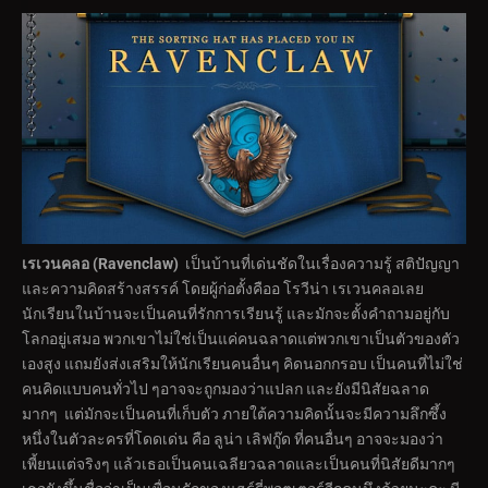
เรเวนคลอ (
Ravenclaw)
เป็นบ้านที่เด่นชัดในเรื่องความรู้ สติปัญญา
และความคิดสร้างสรรค์ โดยผู้ก่อตั้งคืออ โรวีน่า เรเวนคลอเลย
นักเรียนในบ้านจะเป็นคนที่รักการเรียนรู้ และมักจะตั้งคำถามอยู่กับ
โลกอยู่เสมอ พวกเขาไม่ใช่เป็นแค่คนฉลาดแต่พวกเขาเป็นตัวของตัว
เองสูง แถมยังส่งเสริมให้นักเรียนคนอื่นๆ คิดนอกกรอบ เป็นคนที่ไม่ใช่
คนคิดแบบคนทั่วไป ๆอาจจะถูกมองว่าแปลก และยังมีนิสัยฉลาด
มากๆ แต่มักจะเป็นคนที่เก็บตัว ภายใต้ความคิดนั้นจะมีความลึกซึ้ง
หนึ่งในตัวละครที่โดดเด่น คือ ลูน่า เลิฟกู๊ด ที่คนอื่นๆ อาจจะมองว่า
เพี้ยนแต่จริงๆ แล้วเธอเป็นคนเฉลียวฉลาดและเป็นคนที่นิสัยดีมากๆ