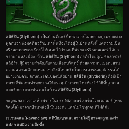
สลิธีริน (
Slytherin)
เป็นบ้านที่แฮร์รี่ พอตเตอร์ไม่อยากอยู่ เพราะต่าง
พูดกันว่า พ่อมดที่ชั่วร้ายเท่านั้นที่จะได้อยู่ในบ้านหลังนี้ แต่ความเป็น
จริงตอนจบของเรื่องก็ได้เฉลยไว้ว่า คนที่ช่วยแฮร์รี่ พอตเตอร์ ได้มา
จากบ้านหลังนี้คะ บ้าน
สลิธีริน (
Slytherin)
ก่อตั้งโดยคุณ ซัลลาซาร์
สลิธีริน ผู้มีความสำคัญกับสายเลือดบริสุทธิ์ ด้วยความทะเยอทะยาน
ความฉลาดเฉียบแหลม เขาจึงมีไหวพริบในการเอาชนะอุปสรรคได้
อย่างง่ายดาย ลักษณะเด่นของนิสัยบ้าน
สลิธีริน (
Slytherin)
คือมีเป้า
หมายที่ชัดเจนทำทุกอย่างให้บรรลุเป้าหมายโดยต้องใช้วิธีที่นุ่มนวล
และรักการแข่งขัน คนในบ้าน
สลิธีริน (
Slytherin)
จะถูกมองว่าเจ้าเล่ห์ เพราะในประวัติศาสตร์ ลอร์ดโวลเดอมอร์ (ทอม
ริดเดิ้ล) มาจากบ้านหลังนี้ นั่นเองค่ะ แต่ก็ไม่ใช่ทุกคนที่ไม่ดีค่ะ
เรเวนคลอ (
Ravenclaw)
สติปัญญาและความใฝ่รู้ อาจจะถูกมองว่า
แปลก แต่มีความลึกซึ้ง